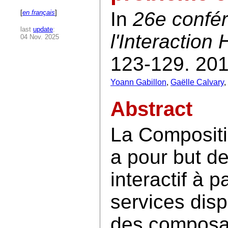
In
26e confé
[
en français
]
last
update
:
l'Interactio
04 Nov. 2025
123-129. 201
Yoann Gabillon
,
Gaëlle Calvary
,
Abstract
La Composit
a pour but d
interactif à 
services dis
des composa