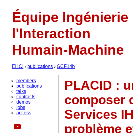
Équipe Ingénierie
l'Interaction
Humain-Machine
EHCI
›
publications
›
GCF14b
members
PLACID : un
publications
talks
composer 
contracts
demos
jobs
Services I
access
problème e