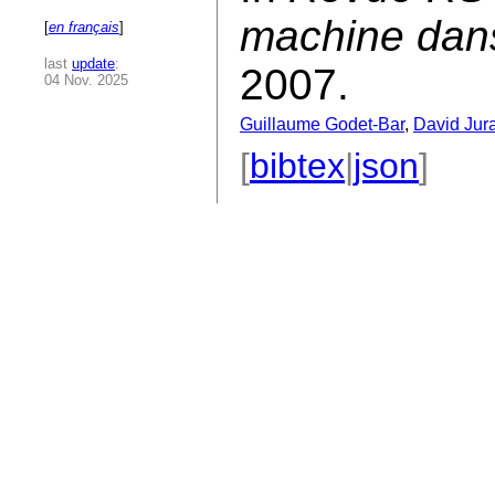
machine dan
[
en français
]
last
update
:
2007.
04 Nov. 2025
Guillaume Godet-Bar
,
David Jur
[
bibtex
|
json
]