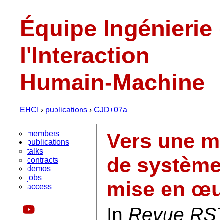
Équipe Ingénierie
l'Interaction
Humain-Machine
EHCI
›
publications
›
GJD+07a
members
Vers une m
publications
talks
de systèmes
contracts
demos
jobs
mise en œ
access
In
Revue RSTI