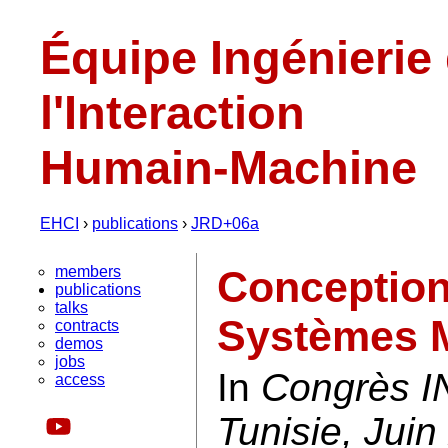
Équipe Ingénierie
l'Interaction
Humain-Machine
EHCI
›
publications
›
JRD+06a
members
Conception 
publications
talks
Systèmes 
contracts
demos
jobs
In
Congrès 
access
Tunisie, Juin