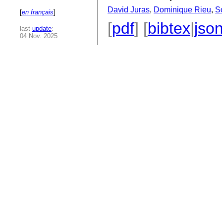
David Juras
,
Dominique Rieu
,
S
[
en français
]
[
pdf
] [
bibtex
|
jso
last
update
:
04 Nov. 2025