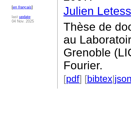
Julien Letess
[
en français
]
last
update
:
04 Nov. 2025
Thèse de doc
au Laboratoi
Grenoble (LI
Fourier.
[
pdf
] [
bibtex
|
jso