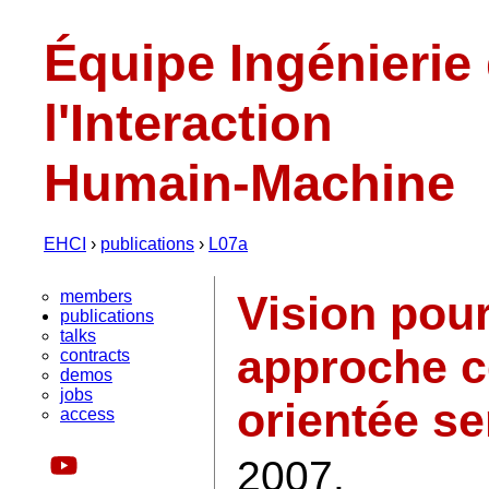
Équipe Ingénierie
l'Interaction
Humain-Machine
EHCI
›
publications
›
L07a
members
Vision pour
publications
talks
approche ce
contracts
demos
jobs
orientée se
access
2007.