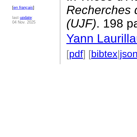
Recherches d
[
en français
]
last
update
:
(UJF)
. 198 p
04 Nov. 2025
Yann Laurill
[
pdf
] [
bibtex
|
jso