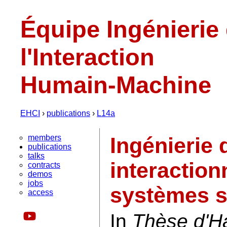
Équipe Ingénierie
l'Interaction
Humain-Machine
EHCI
›
publications
›
L14a
members
Ingénierie d
publications
talks
interaction
contracts
demos
jobs
systèmes s
access
In
Thèse d'Ha