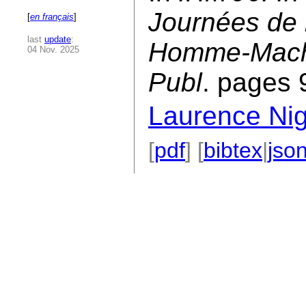
Journées de l
[
en français
]
last
update
:
Homme-Mach
04 Nov. 2025
Publ
. pages 
Laurence Ni
[
pdf
] [
bibtex
|
jso