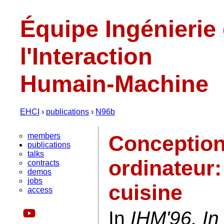
Équipe Ingénierie
l'Interaction
Humain-Machine
EHCI
›
publications
›
N96b
members
Conception
publications
talks
ordinateur
contracts
demos
jobs
cuisine
access
In
IHM'96. In