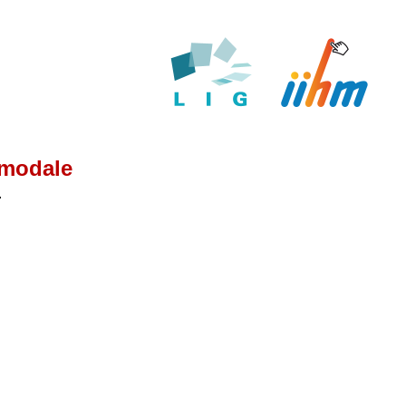
imodale
.