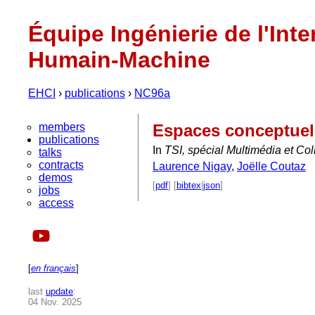
Équipe Ingénierie de l'Inte
Humain-Machine
EHCI
›
publications
›
NC96a
members
Espaces conceptuels
publications
In
TSI, spécial Multimédia et Co
talks
contracts
Laurence Nigay
,
Joëlle Coutaz
demos
[
pdf
] [
bibtex
|
json
]
jobs
access
[
en français
]
last
update
:
04 Nov. 2025