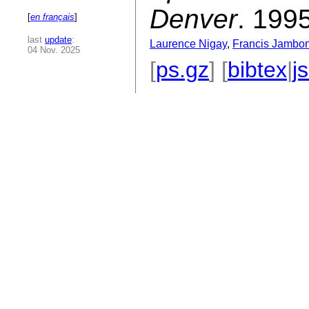
Denver
. 1995
[
en français
]
last
update
:
Laurence Nigay
,
Francis Jambo
04 Nov. 2025
[
ps.gz
] [
bibtex
|
j