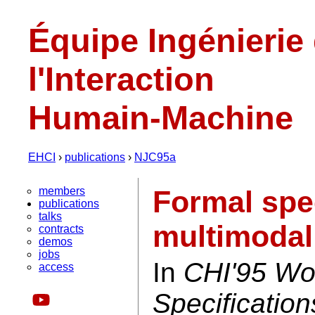
Équipe Ingénierie
l'Interaction
Humain-Machine
EHCI
›
publications
›
NJC95a
members
Formal spec
publications
talks
multimodal
contracts
demos
jobs
In
CHI'95 Wo
access
Specification