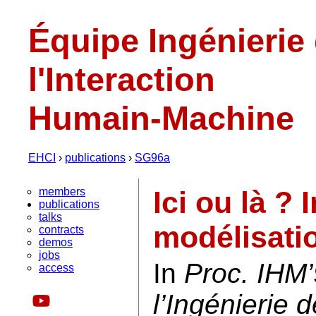
Équipe Ingénierie
l'Interaction
Humain-Machine
EHCI
›
publications
›
SG96a
members
Ici ou là ?
publications
talks
modélisati
contracts
demos
jobs
In
Proc. IHM
access
l’Ingénierie 