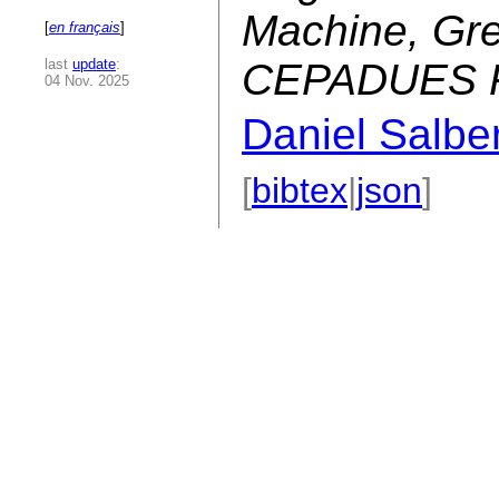
Machine, Gre
[
en français
]
last
update
:
CEPADUES 
04 Nov. 2025
Daniel Salbe
[
bibtex
|
json
]