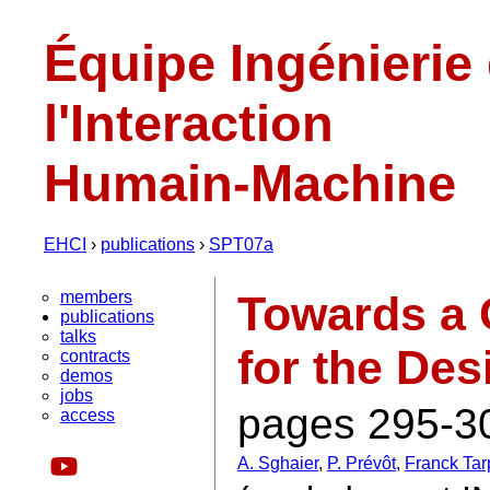
Équipe Ingénierie
l'Interaction
Humain-Machine
EHCI
›
publications
›
SPT07a
members
Towards a 
publications
talks
for the De
contracts
demos
jobs
pages 295-30
access
A. Sghaier
,
P. Prévôt
,
Franck Tar