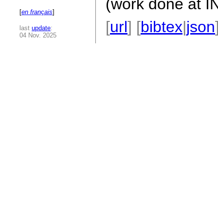
(work done at 
[
en français
]
[
url
] [
bibtex
|
json
last
update
:
04 Nov. 2025