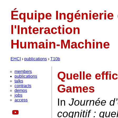
Équipe Ingénierie
l'Interaction
Humain-Machine
EHCI
›
publications
›
T10b
members
Quelle effi
publications
talks
Games
contracts
demos
jobs
In
Journée d’
access
cognitif : que