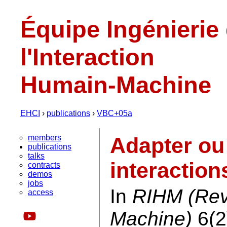
Équipe Ingénierie
l'Interaction
Humain-Machine
EHCI
›
publications
›
VBC+05a
members
Adapter ou 
publications
talks
interactio
contracts
demos
jobs
In
RIHM (Rev
access
Machine)
6(2