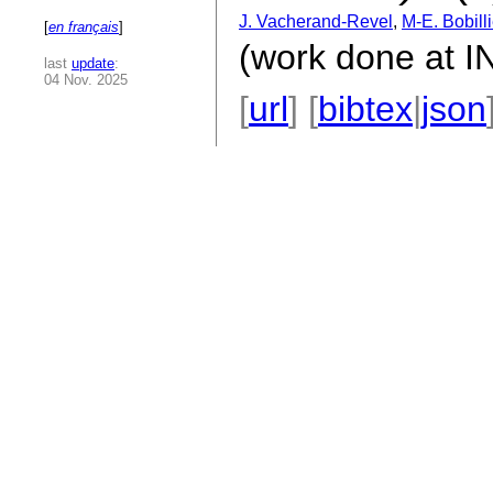
J. Vacherand-Revel
,
M-E. Bobil
[
en français
]
(work done at 
last
update
:
04 Nov. 2025
[
url
] [
bibtex
|
json