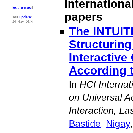
Internationa
[
en français
]
papers
last
update
:
04 Nov. 2025
The INTUIT
Structuring
Interactive
According 
In
HCI Internat
on Universal 
Interaction, L
Bastide
,
Nigay