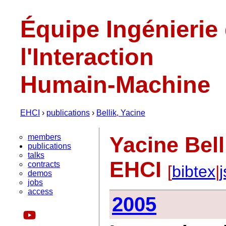
Équipe Ingénierie
l'Interaction
Humain-Machine
EHCI
›
publications
›
Bellik, Yacine
members
Yacine Bell
publications
talks
EHCI
contracts
[
bibtex
|
demos
jobs
access
2005