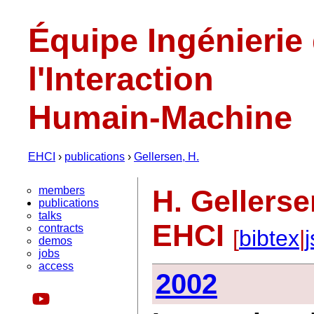
Équipe Ingénierie
l'Interaction
Humain-Machine
EHCI
›
publications
›
Gellersen, H.
members
H. Gellerse
publications
talks
EHCI
contracts
[
bibtex
|
demos
jobs
access
2002