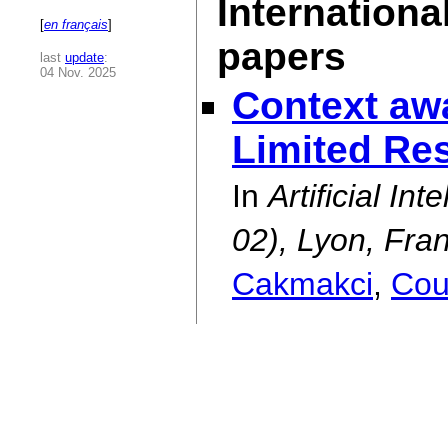
Internationa
[
en français
]
papers
last
update
:
04 Nov. 2025
Context aw
Limited Re
In
Artificial In
02), Lyon, Fra
Cakmakci
,
Cou