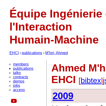
Équipe Ingénierie
l'Interaction
Humain-Machine
EHCI
›
publications
›
M'hiri, Ahmed
members
Ahmed M'hir
publications
talks
EHCI
contracts
[
bibtex
|
demos
jobs
access
2009