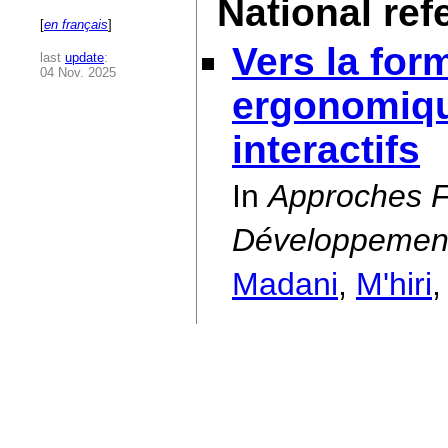
National re
[
en français
]
Vers la for
last
update
:
04 Nov. 2025
ergonomiq
interactifs
In
Approches F
Développement
Madani
,
M'hiri