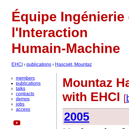
Équipe Ingénierie
l'Interaction
Humain-Machine
EHCI
›
publications
›
Hascoët, Mountaz
members
Mountaz Ha
publications
talks
with EHCI
contracts
[
demos
jobs
access
2005