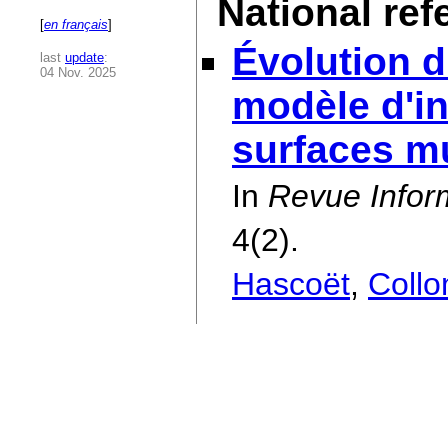
National ref
[
en français
]
Évolution d
last
update
:
04 Nov. 2025
modèle d'in
surfaces mu
In
Revue Inform
4(2).
Hascoët
,
Coll