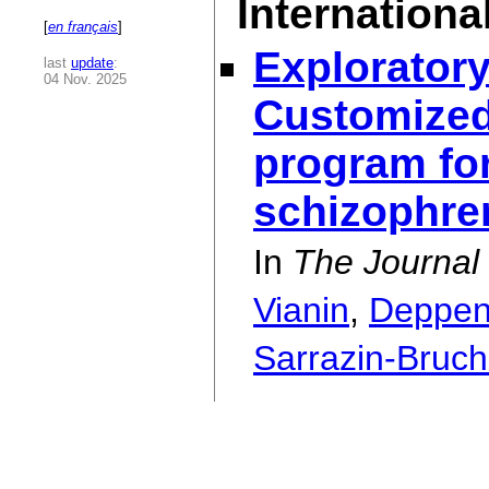
International
[
en français
]
Exploratory
last
update
:
04 Nov. 2025
Customized
program for
schizophre
In
The Journal 
Vianin
,
Deppe
Sarrazin-Bruc