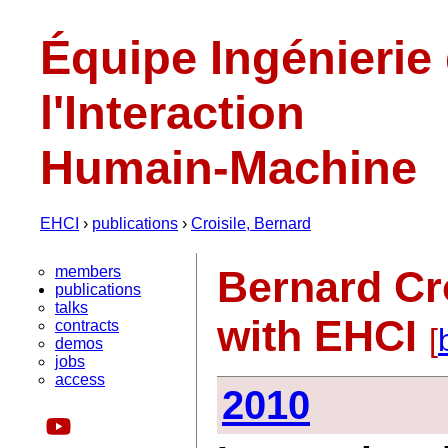
Équipe Ingénierie
l'Interaction
Humain-Machine
EHCI
›
publications
›
Croisile, Bernard
members
Bernard Cro
publications
talks
with EHCI
contracts
[
demos
jobs
access
2010