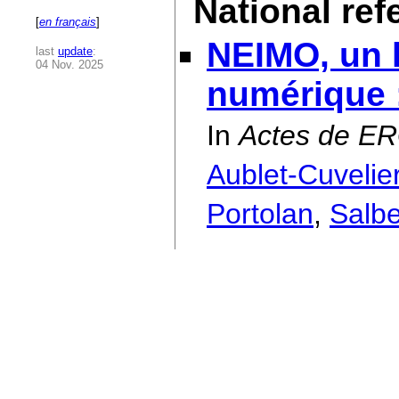
National re
[
en français
]
NEIMO, un la
last
update
:
04 Nov. 2025
numérique :
In
Actes de E
Aublet-Cuvelie
Portolan
,
Salbe