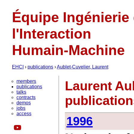
Équipe Ingénierie
l'Interaction
Humain-Machine
EHCI
›
publications
›
Aublet-Cuvelier, Laurent
members
Laurent Aub
publications
talks
publicatio
contracts
demos
jobs
access
1996