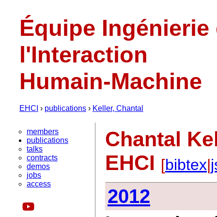
Équipe Ingénierie
l'Interaction
Humain-Machine
EHCI
›
publications
›
Keller, Chantal
members
Chantal Kel
publications
talks
EHCI
contracts
[
bibtex
|
demos
jobs
access
2012