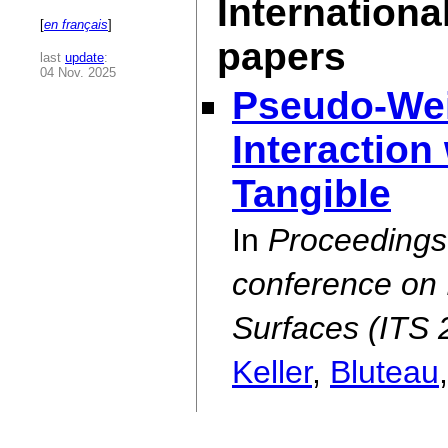
Internationa
[
en français
]
papers
last
update
:
04 Nov. 2025
Pseudo-Wei
Interaction
Tangible
In
Proceedings 
conference on 
Surfaces (ITS 
Keller
,
Bluteau