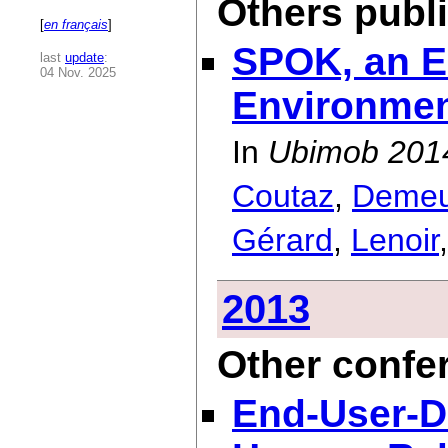
Others publ
[
en français
]
SPOK, an E
last
update
:
04 Nov. 2025
Environmen
In
Ubimob 2014
Coutaz
,
Demeu
Gérard
,
Lenoir
2013
Other confe
End-User-D