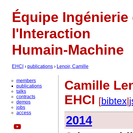
Équipe Ingénierie
l'Interaction
Humain-Machine
EHCI
›
publications
›
Lenoir, Camille
members
Camille Len
publications
talks
EHCI
contracts
[
bibtex
|
demos
jobs
access
2014