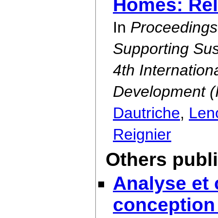
Homes: Rel
In
Proceedings
Supporting Sus
4th Internatio
Development (
Dautriche
,
Leno
Reignier
Others publ
Analyse et 
conception 