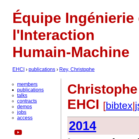
Équipe Ingénierie
l'Interaction
Humain-Machine
EHCI
›
publications
›
Rey, Christophe
members
Christophe 
publications
talks
EHCI
contracts
[
bibtex
|
demos
jobs
access
2014