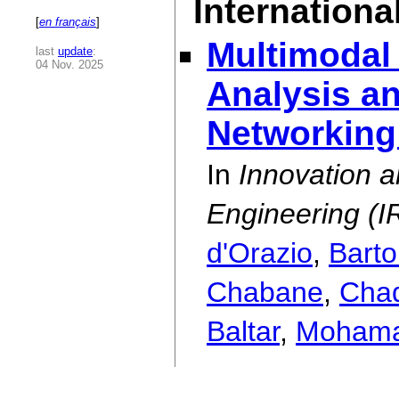
International
[
en français
]
Multimodal
last
update
:
04 Nov. 2025
Analysis an
Networking
In
Innovation 
Engineering (
d'Orazio
,
Bartol
Chabane
,
Cha
Baltar
,
Moham