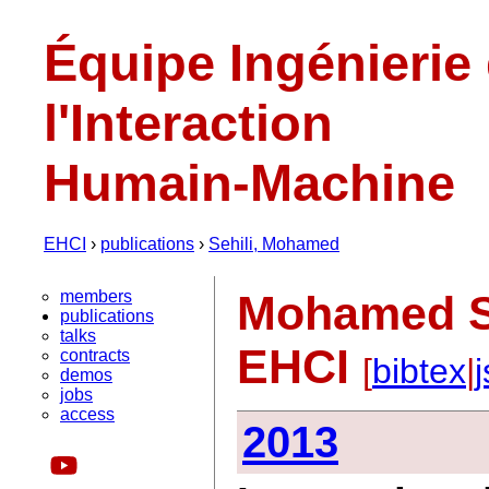
Équipe Ingénierie
l'Interaction
Humain-Machine
EHCI
›
publications
›
Sehili, Mohamed
members
Mohamed Se
publications
talks
EHCI
contracts
[
bibtex
|
demos
jobs
access
2013