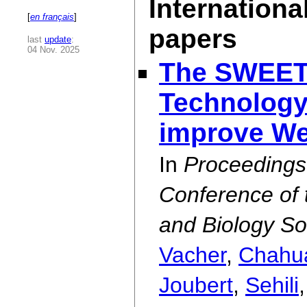
Internationa
[
en français
]
papers
last
update
:
04 Nov. 2025
The SWEET
Technology
improve We
In
Proceedings 
Conference of 
and Biology So
Vacher
,
Chahu
Joubert
,
Sehili