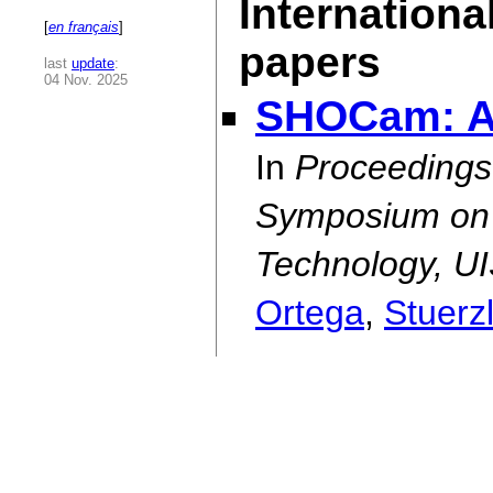
Internationa
[
en français
]
papers
last
update
:
04 Nov. 2025
SHOCam: A 
In
Proceedings
Symposium on 
Technology, U
Ortega
,
Stuerz