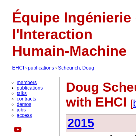
Équipe Ingénierie
l'Interaction
Humain-Machine
EHCI
›
publications
›
Scheurich, Doug
members
Doug Scheu
publications
talks
with EHCI
contracts
[
demos
jobs
access
2015