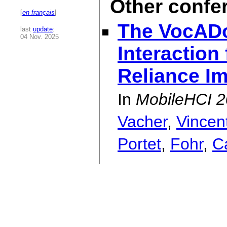
Other confe
[
en français
]
The VocADo
last
update
:
04 Nov. 2025
Interaction
Reliance I
In
MobileHCI 
Vacher
,
Vincen
Portet
,
Fohr
,
Ca