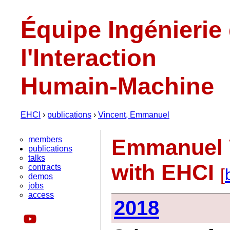
Équipe Ingénierie
l'Interaction
Humain-Machine
EHCI
›
publications
›
Vincent, Emmanuel
members
Emmanuel V
publications
talks
with EHCI
contracts
[
demos
jobs
access
2018