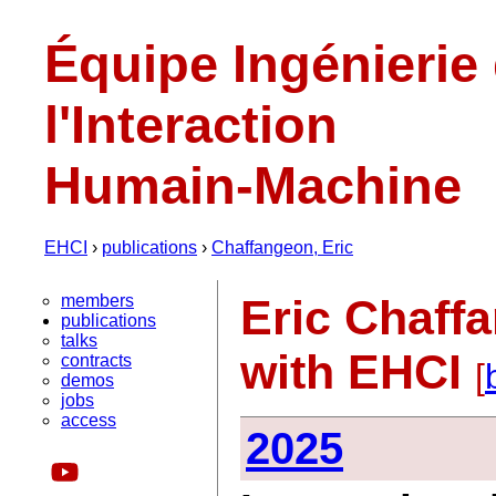
Équipe Ingénierie
l'Interaction
Humain-Machine
EHCI
›
publications
›
Chaffangeon, Eric
members
Eric Chaff
publications
talks
with EHCI
contracts
[
demos
jobs
access
2025