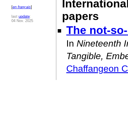
Internationa
[
en français
]
papers
last
update
:
04 Nov. 2025
The not-so
In
Nineteenth I
Tangible, Emb
Chaffangeon Ca