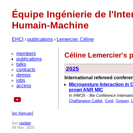
Équipe Ingénierie de l'Inte
Humain-Machine
EHCI
›
publications
›
Lemercier, Céline
members
Céline Lemercier's 
publications
talks
2025
contracts
demos
International refereed confer
jobs
Microgesture Interaction in 
access
projet ANR MIC
In
IHM'25 - 36e Conférence Internati
Chaffangeon Caillet
,
Conil
,
Goguey
,
[
en français
]
last
update
:
04 Nov. 2025