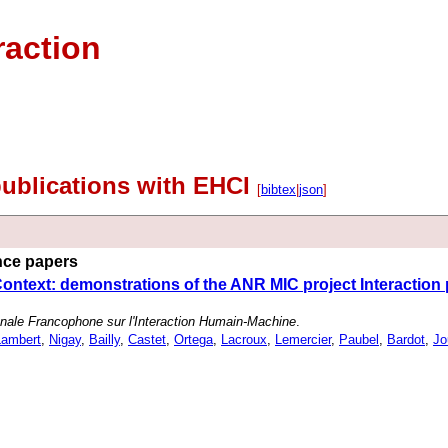
raction
publications with EHCI
[
bibtex
|
json
]
ence papers
Context: demonstrations of the ANR MIC project Interaction
onale Francophone sur l'Interaction Humain-Machine
.
Lambert
,
Nigay
,
Bailly
,
Castet
,
Ortega
,
Lacroux
,
Lemercier
,
Paubel
,
Bardot
,
Jo