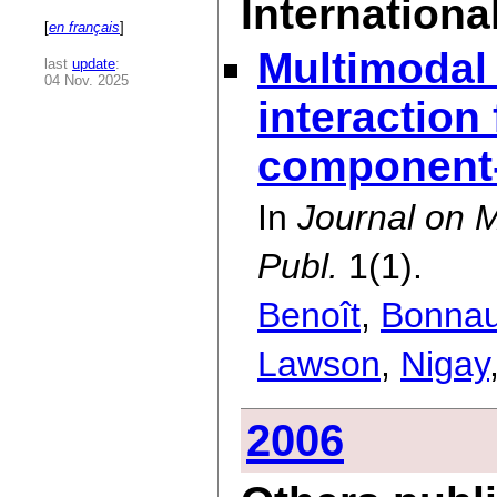
International
[
en français
]
Multimodal
last
update
:
04 Nov. 2025
interaction 
component-
In
Journal on M
Publ.
1(1).
Benoît
,
Bonna
Lawson
,
Nigay
2006