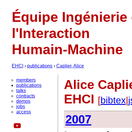
Équipe Ingénierie
l'Interaction
Humain-Machine
EHCI
›
publications
›
Caplier, Alice
members
Alice Capli
publications
talks
EHCI
contracts
[
bibtex
|
demos
jobs
access
2007