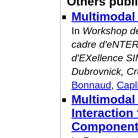
Others publ
Multimodal 
In
Workshop de
cadre d'eNTE
d'EXellence SIM
Dubrovnick, Cr
Bonnaud
,
Capl
Multimodal
Interaction 
Component-