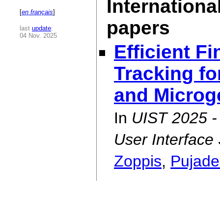
Internationa
[
en français
]
papers
last
update
:
04 Nov. 2025
Efficient F
Tracking fo
and Microge
In
UIST 2025 
User Interface
Zoppis
,
Pujade