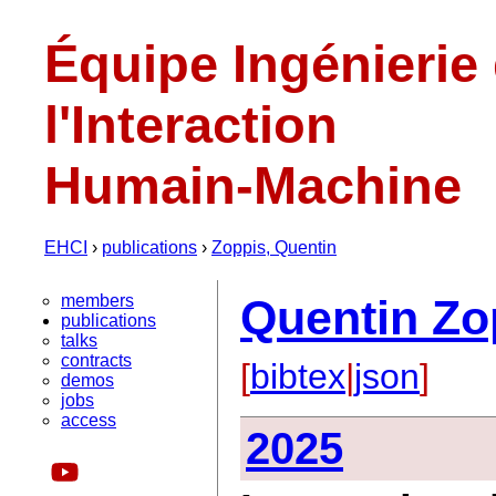
Équipe Ingénierie
l'Interaction
Humain-Machine
EHCI
›
publications
›
Zoppis, Quentin
members
Quentin Zo
publications
talks
contracts
[
bibtex
|
json
]
demos
jobs
access
2025