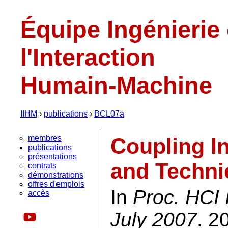
Équipe Ingénierie
l'Interaction
Humain-Machine
IIHM
›
publications
›
BCL07a
membres
Coupling I
publications
présentations
and Techni
contrats
démonstrations
offres d'emplois
In
Proc. HCI 
accès
July 2007
. 2