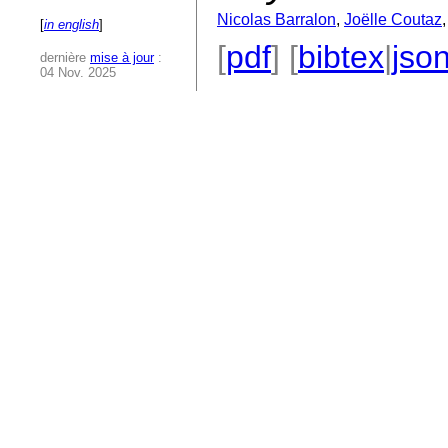
Nicolas Barralon
,
Joëlle Coutaz
[
in english
]
[
pdf
] [
bibtex
|
jso
dernière
mise à jour
:
04 Nov. 2025