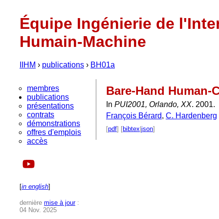
Équipe Ingénierie de l'Inte
Humain-Machine
IIHM
›
publications
›
BH01a
membres
Bare-Hand Human-Co
publications
In
PUI2001, Orlando, XX
. 2001.
présentations
contrats
François Bérard
,
C. Hardenberg
démonstrations
[
pdf
] [
bibtex
|
json
]
offres d'emplois
accès
[
in english
]
dernière
mise à jour
:
04 Nov. 2025