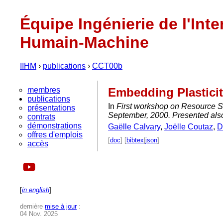
Équipe Ingénierie de l'Inte
Humain-Machine
IIHM
›
publications
›
CCT00b
membres
Embedding Plasticit
publications
In
First workshop on Resource S
présentations
September, 2000. Presented als
contrats
démonstrations
Gaëlle Calvary
,
Joëlle Coutaz
,
D
offres d'emplois
[
doc
] [
bibtex
|
json
]
accès
[
in english
]
dernière
mise à jour
:
04 Nov. 2025