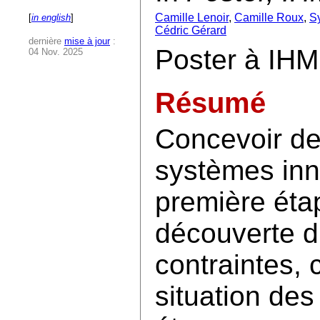
Camille Lenoir
,
Camille Roux
,
Sy
[
in english
]
Cédric Gérard
dernière
mise à jour
:
Poster à IH
04 Nov. 2025
Résumé
Concevoir de
systèmes inn
première éta
découverte d
contraintes, 
situation des