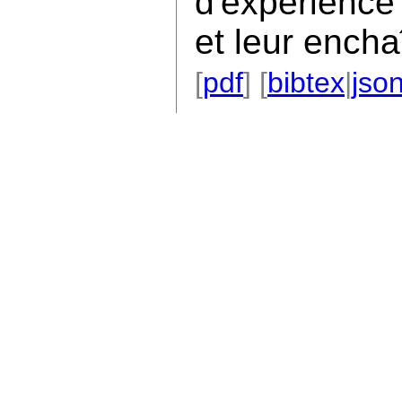
d'expérience 
et leur ench
[
pdf
] [
bibtex
|
jso