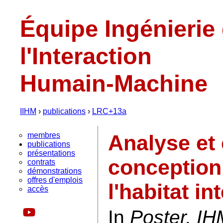
Équipe Ingénierie
l'Interaction
Humain-Machine
IIHM
›
publications
›
LRC+13a
membres
Analyse et 
publications
présentations
conception 
contrats
démonstrations
offres d'emplois
l'habitat in
accès
In
Poster, I