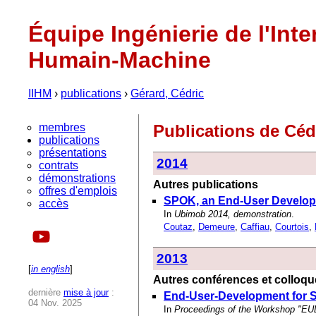
Équipe Ingénierie de l'Inte
Humain-Machine
IIHM
›
publications
›
Gérard, Cédric
membres
Publications de Céd
publications
présentations
2014
contrats
démonstrations
Autres publications
offres d'emplois
SPOK, an End-User Develop
accès
In
Ubimob 2014, demonstration
.
Coutaz
,
Demeure
,
Caffiau
,
Courtois
,
2013
[
in english
]
Autres conférences et colloqu
dernière
mise à jour
:
End-User-Development for 
04 Nov. 2025
In
Proceedings of the Workshop "EUD