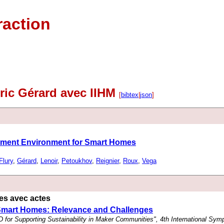
raction
ric Gérard avec IIHM
[
bibtex
|
json
]
ment Environment for Smart Homes
Flury
,
Gérard
,
Lenoir
,
Petoukhov
,
Reignier
,
Roux
,
Vega
es avec actes
Smart Homes: Relevance and Challenges
 for Supporting Sustainability in Maker Communities", 4th International S