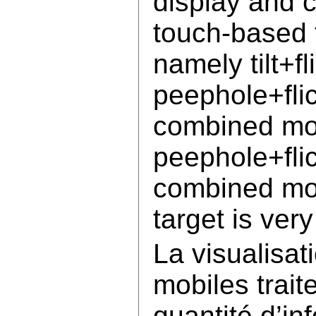
display and c
touch-based f
namely tilt+f
peephole+flic
combined mod
peephole+fli
combined moda
target is ver
La visualisat
mobiles trai
quantité d’in