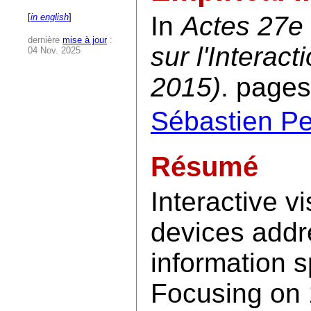
In
Actes 27e
[
in english
]
dernière
mise à jour
:
sur l'Intera
04 Nov. 2025
2015)
. pages
Sébastien Pe
Résumé
Interactive v
devices addr
information 
Focusing on 