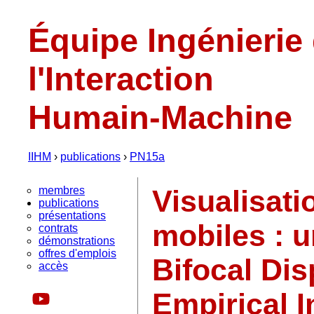
Équipe Ingénierie
l'Interaction
Humain-Machine
IIHM
›
publications
›
PN15a
membres
Visualisati
publications
présentations
mobiles : u
contrats
démonstrations
offres d'emplois
Bifocal Dis
accès
Empirical I