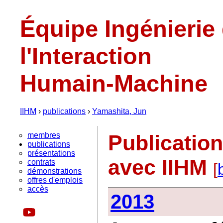
Équipe Ingénierie
l'Interaction
Humain-Machine
IIHM
›
publications
›
Yamashita, Jun
membres
Publicatio
publications
présentations
avec IIHM
contrats
[
démonstrations
offres d'emplois
accès
2013