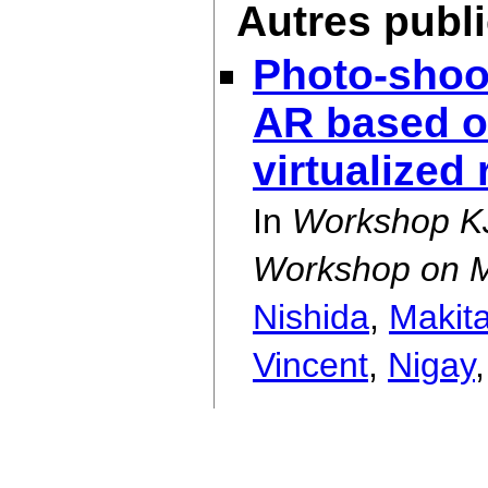
Autres publ
Photo-shoot
AR based o
virtualized
In
Workshop K
Workshop on M
Nishida
,
Makit
Vincent
,
Nigay