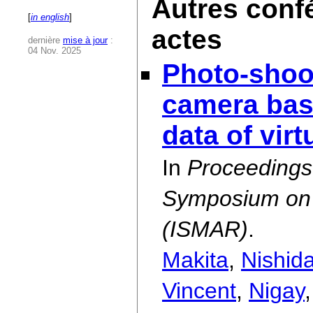
Autres conf
[
in english
]
actes
dernière
mise à jour
:
04 Nov. 2025
Photo-shoot
camera bas
data of virt
In
Proceedings 
Symposium on 
(ISMAR)
.
Makita
,
Nishid
Vincent
,
Nigay