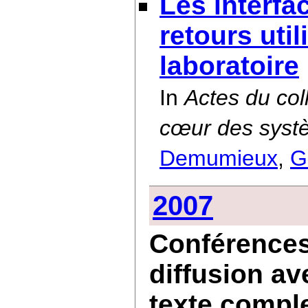
Les interfa
retours util
laboratoire
In
Actes du col
cœur des syst
Demumieux
,
G
2007
Conférences 
diffusion av
texte compl