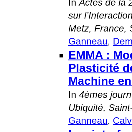
In
Actes de la
sur l’Interact
Metz, France,
Ganneau
,
Dem
EMMA : Modè
Plasticité 
Machine en 
In
4èmes journ
Ubiquité, Sain
Ganneau
,
Calv