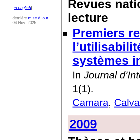
Revues nati
[
in english
]
lecture
dernière
mise à jour
:
04 Nov. 2025
Premiers re
l’utilisabil
systèmes in
In
Journal d’In
1(1).
Camara
,
Calva
2009