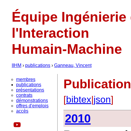
Équipe Ingénierie
l'Interaction
Humain-Machine
IIHM
›
publications
›
Ganneau, Vincent
membres
Publicatio
publications
présentations
contrats
[
bibtex
|
json
]
démonstrations
offres d'emplois
accès
2010