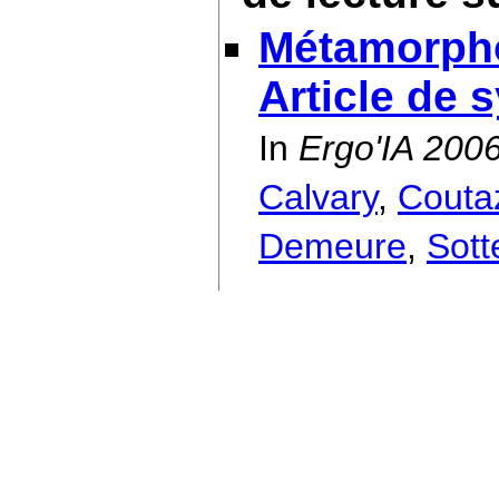
Métamorphos
Article de 
In
Ergo'IA 200
Calvary
,
Couta
Demeure
,
Sott