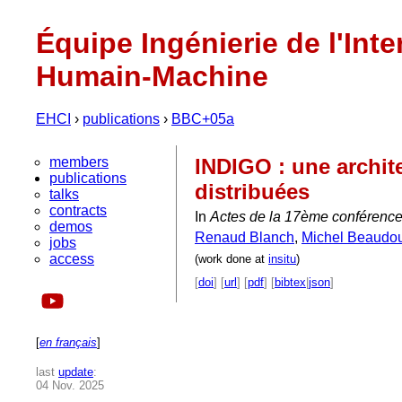
Équipe Ingénierie de l'Inte
Humain-Machine
EHCI
›
publications
›
BBC+05a
members
INDIGO : une archit
publications
distribuées
talks
contracts
In
Actes de la 17ème conférence
demos
Renaud Blanch
,
Michel Beaudou
jobs
access
(work done at
insitu
)
[
doi
] [
url
] [
pdf
] [
bibtex
|
json
]
[
en français
]
last
update
:
04 Nov. 2025