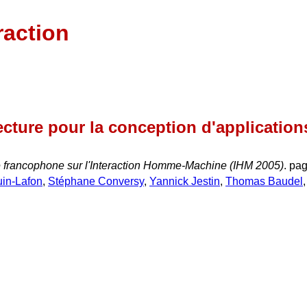
raction
ecture pour la conception d'application
 francophone sur l'Interaction Homme-Machine (IHM 2005)
. pa
in-Lafon
,
Stéphane Conversy
,
Yannick Jestin
,
Thomas Baudel