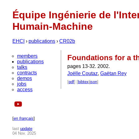
Équipe Ingénierie de l'Inte
Humain-Machine
EHCI
›
publications
›
CR02b
members
Foundations for a t
publications
pages 13-32. 2002.
talks
contracts
Joëlle Coutaz
,
Gaëtan Rey
demos
[
pdf
] [
bibtex
|
json
]
jobs
access
[
en français
]
last
update
:
04 Nov. 2025