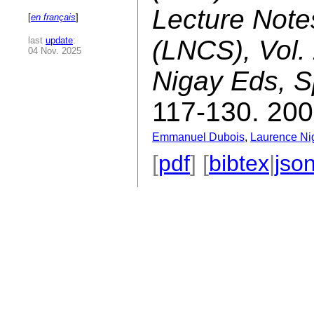
Lecture Note
[
en français
]
last
update
:
(LNCS), Vol. 
04 Nov. 2025
Nigay Eds, S
117-130. 200
Emmanuel Dubois
,
Laurence Ni
[
pdf
] [
bibtex
|
jso