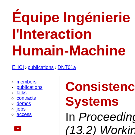
Équipe Ingénierie
l'Interaction
Humain-Machine
EHCI
›
publications
›
DNT01a
members
Consistenc
publications
talks
Systems
contracts
demos
jobs
In
Proceedin
access
(13.2) Worki