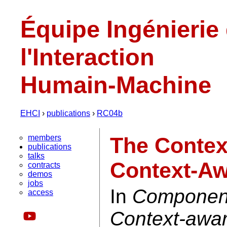
Équipe Ingénierie
l'Interaction
Humain-Machine
EHCI
›
publications
›
RC04b
members
The Context
publications
talks
Context-A
contracts
demos
jobs
In
Component
access
Context-awar