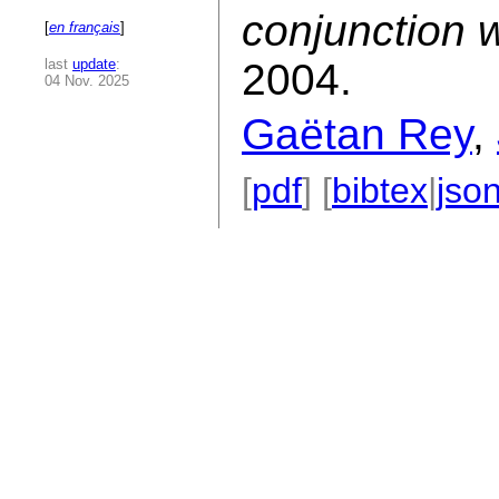
conjunction 
[
en français
]
last
update
:
2004.
04 Nov. 2025
Gaëtan Rey
,
[
pdf
] [
bibtex
|
jso