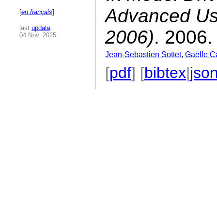
Advanced Us
[
en français
]
last
update
:
2006)
. 2006.
04 Nov. 2025
Jean-Sebastien Sottet
,
Gaëlle C
[
pdf
] [
bibtex
|
jso