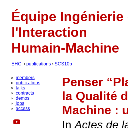
Équipe Ingénierie
l'Interaction
Humain-Machine
EHCI
›
publications
›
SCS10b
members
Penser “Pla
publications
talks
la Qualité
contracts
demos
jobs
Machine : 
access
In
Actes de l