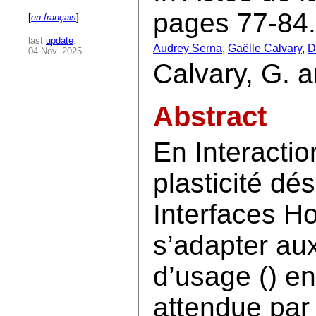
pages 77-84.
[
en français
]
last
update
:
Audrey Serna
,
Gaëlle Calvary
,
D
04 Nov. 2025
Calvary, G. a
Abstract
En Interacti
plasticité dé
Interfaces 
s’adapter aux
d’usage (
) en
attendue par l