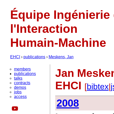
Équipe Ingénierie
l'Interaction
Humain-Machine
EHCI
›
publications
›
Meskens, Jan
members
Jan Mesken
publications
talks
EHCI
contracts
[
bibtex
|
demos
jobs
access
2008