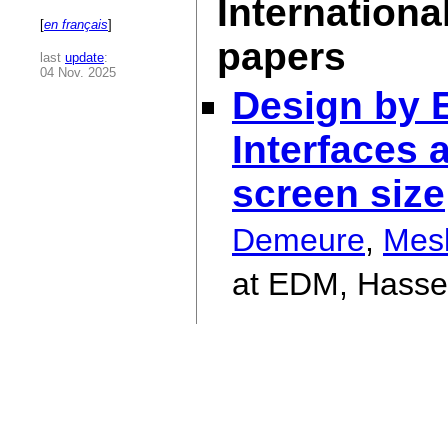
Internationa
[
en français
]
papers
last
update
:
04 Nov. 2025
Design by 
Interfaces 
screen size
Demeure
,
Mes
at EDM, Hassel