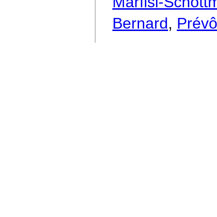
Marfisi-Schott
Bernard
,
Prévô