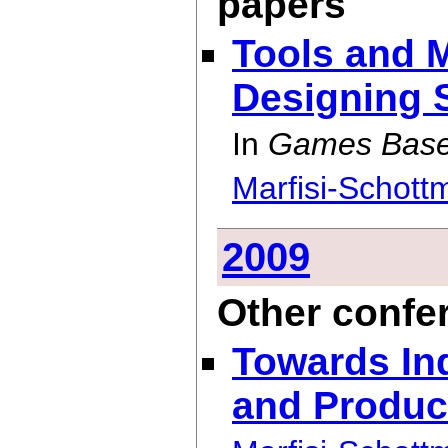
papers
Tools and M
Designing 
In
Games Base
Marfisi-Schott
2009
Other confe
Towards In
and Produc