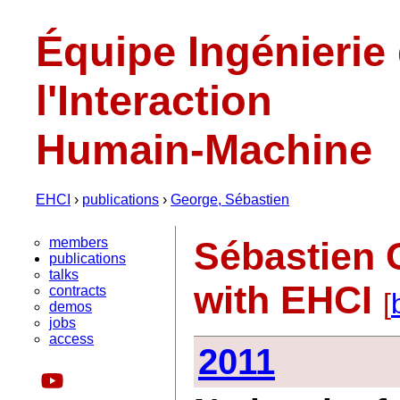
Équipe Ingénierie
l'Interaction
Humain-Machine
EHCI
›
publications
›
George, Sébastien
members
Sébastien 
publications
talks
with EHCI
contracts
[
demos
jobs
access
2011