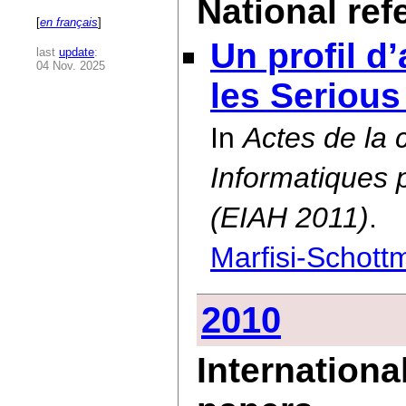
National re
[
en français
]
Un profil d
last
update
:
04 Nov. 2025
les Seriou
In
Actes de la
Informatiques 
(EIAH 2011)
.
Marfisi-Schott
2010
Internationa