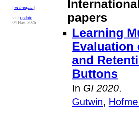
Internationa
[
en français
]
papers
last
update
:
04 Nov. 2025
Learning Mu
Evaluation 
and Retent
Buttons
In
GI 2020
.
Gutwin
,
Hofmei