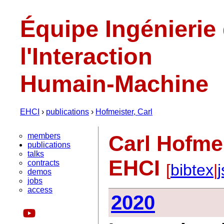
Équipe Ingénierie
l'Interaction
Humain-Machine
EHCI
›
publications
›
Hofmeister, Carl
members
Carl Hofmei
publications
talks
EHCI
contracts
[
bibtex
|
demos
jobs
access
2020