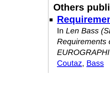
Others publ
Requiremen
In
Len Bass (SE
Requirements 
EUROGRAPHIC
Coutaz
,
Bass