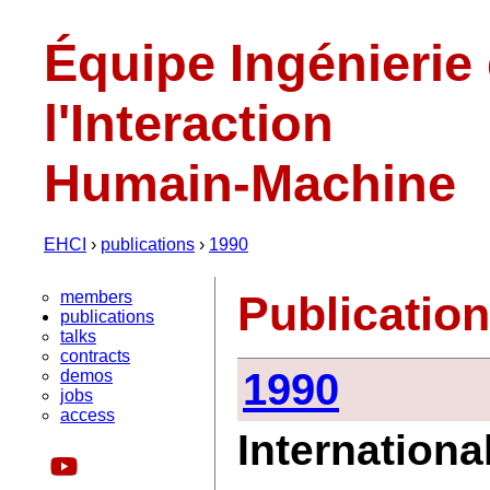
Équipe Ingénierie
l'Interaction
Humain-Machine
EHCI
›
publications
›
1990
members
Publicatio
publications
talks
contracts
1990
demos
jobs
access
Internationa