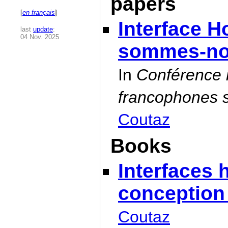
papers
[
en français
]
Interface 
last
update
:
04 Nov. 2025
sommes-n
In
Conférence 
francophones s
Coutaz
Books
Interfaces 
conception 
Coutaz