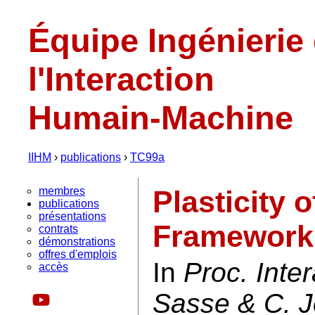
Équipe Ingénierie
l'Interaction
Humain-Machine
IIHM
›
publications
›
TC99a
membres
Plasticity 
publications
présentations
Framework
contrats
démonstrations
offres d'emplois
In
Proc. Inter
accès
Sasse & C. J