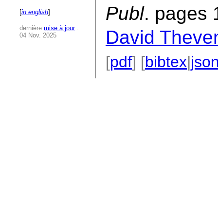
Publ
. pages 
[
in english
]
dernière
mise à jour
:
David Theve
04 Nov. 2025
[
pdf
] [
bibtex
|
jso