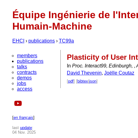
Équipe Ingénierie de l'Inte
Humain-Machine
EHCI
›
publications
›
TC99a
members
Plasticity of User 
publications
In
Proc. Interact99, Edinburgh, 
talks
contracts
David Thevenin
,
Joëlle Coutaz
demos
[
pdf
] [
bibtex
|
json
]
jobs
access
[
en français
]
last
update
:
04 Nov. 2025