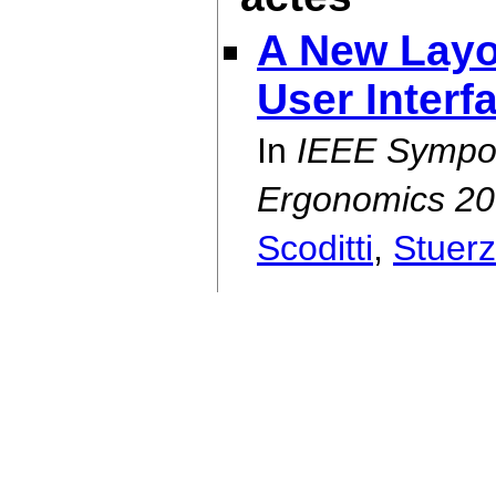
A New Layo
User Interf
In
IEEE Sympo
Ergonomics 2
Scoditti
,
Stuerz