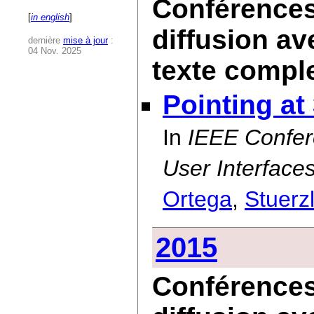
Conférences 
[
in english
]
diffusion av
dernière
mise à jour
:
04 Nov. 2025
texte compl
Pointing at
In
IEEE Confere
User Interface
Ortega
,
Stuerz
2015
Conférences 