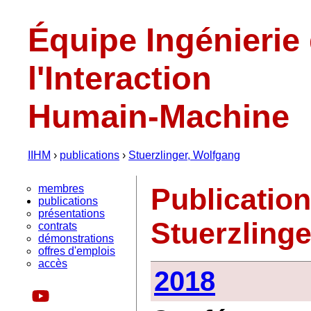
Équipe Ingénierie
l'Interaction
Humain-Machine
IIHM
›
publications
›
Stuerzlinger, Wolfgang
membres
Publicatio
publications
présentations
Stuerzling
contrats
démonstrations
offres d'emplois
accès
2018