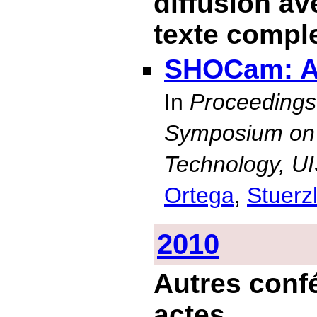
diffusion av
texte compl
SHOCam: A 
In
Proceedings
Symposium on 
Technology, U
Ortega
,
Stuerz
2010
Autres conf
actes