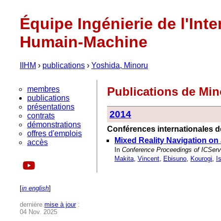
Équipe Ingénierie de l'Inte
Humain-Machine
IIHM
›
publications
›
Yoshida, Minoru
membres
Publications de Mi
publications
présentations
2014
contrats
démonstrations
Conférences internationales de
offres d'emplois
Mixed Reality Navigation on
accès
In
Conference Proceedings of ICServ2
Makita
,
Vincent
,
Ebisuno
,
Kourogi
,
I
[
in english
]
dernière
mise à jour
:
04 Nov. 2025