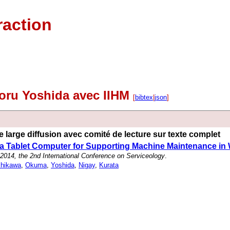
raction
noru Yoshida avec IIHM
[
bibtex
|
json
]
 large diffusion avec comité de lecture sur texte complet
 a Tablet Computer for Supporting Machine Maintenance in
014, the 2nd International Conference on Serviceology
.
shikawa
,
Okuma
,
Yoshida
,
Nigay
,
Kurata